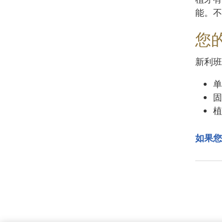
能。不
您
新利班
单
固
植
如果您