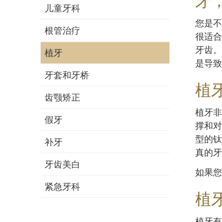
牙
儿童牙科
您是不
根管治疗
很适合
牙齿。
植牙
是导致
牙套和牙桥
植
齿颚矫正
植牙非
假牙
撑和对
型的钛
补牙
真的牙
牙齿美白
如果您
紧急牙科
植
植牙有