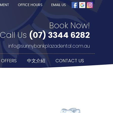
TMENT
OFFICE HOURS
EMAIL US
Book Now!
Call Us
(07) 3344 6282
info@sunnybankplazadental.com.au
 OFFERS
中文介紹
CONTACT US